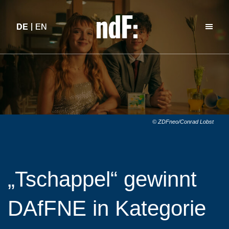
DE
DE
EN
EN
© ZDFneo/Conrad Lobst
„Tschappel“ gewinnt
DAfFNE in Kategorie