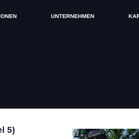
IONEN
UNTERNEHMEN
KA
l 5)