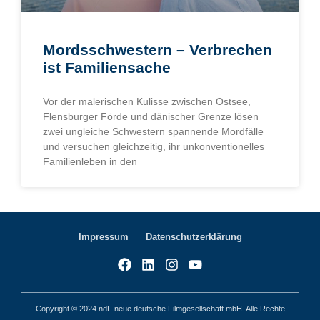
Mordsschwestern – Verbrechen
ist Familiensache
Vor der malerischen Kulisse zwischen Ostsee,
Flensburger Förde und dänischer Grenze lösen
zwei ungleiche Schwestern spannende Mordfälle
und versuchen gleichzeitig, ihr unkonventionelles
Familienleben in den
Impressum
Datenschutzerklärung
Copyright © 2024 ndF neue deutsche Filmgesellschaft mbH. Alle Rechte